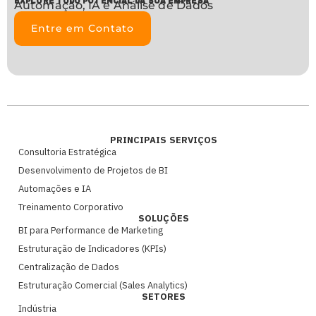
EXPLORE TODO POTENCIAL DA SUA EMPRESA
Automação, IA e Análise de Dados
Entre em Contato
PRINCIPAIS SERVIÇOS
Consultoria Estratégica
Desenvolvimento de Projetos de BI
Automações e IA
Treinamento Corporativo
SOLUÇÕES
BI para Performance de Marketing
Estruturação de Indicadores (KPIs)
Centralização de Dados
Estruturação Comercial (Sales Analytics)
SETORES
Indústria