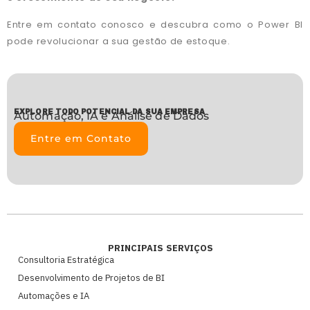
Entre em contato conosco e descubra como o Power BI
pode revolucionar a sua gestão de estoque.
EXPLORE TODO POTENCIAL DA SUA EMPRESA
Automação, IA e Análise de Dados
Entre em Contato
PRINCIPAIS SERVIÇOS
Consultoria Estratégica
Desenvolvimento de Projetos de BI
Automações e IA