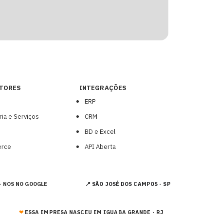
TORES
INTEGRAÇÕES
ERP
ria e Serviços
CRM
BD e Excel
rce
API Aberta
- NOS NO GOOGLE
📍 SÃO JOSÉ DOS CAMPOS - SP
❤︎
ESSA EMPRESA NASCEU EM IGUABA GRANDE - RJ