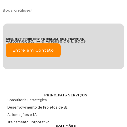
Boas análises!
EXPLORE TODO POTENCIAL DA SUA EMPRESA
Automação, IA e Análise de Dados
Entre em Contato
PRINCIPAIS SERVIÇOS
Consultoria Estratégica
Desenvolvimento de Projetos de BI
Automações e IA
Treinamento Corporativo
SOLUÇÕES