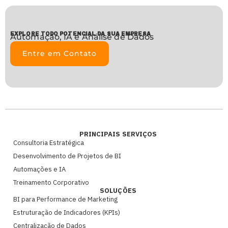
EXPLORE TODO POTENCIAL DA SUA EMPRESA
Automação, IA e Análise de Dados
Entre em Contato
PRINCIPAIS SERVIÇOS
Consultoria Estratégica
Desenvolvimento de Projetos de BI
Automações e IA
Treinamento Corporativo
SOLUÇÕES
BI para Performance de Marketing
Estruturação de Indicadores (KPIs)
Centralização de Dados