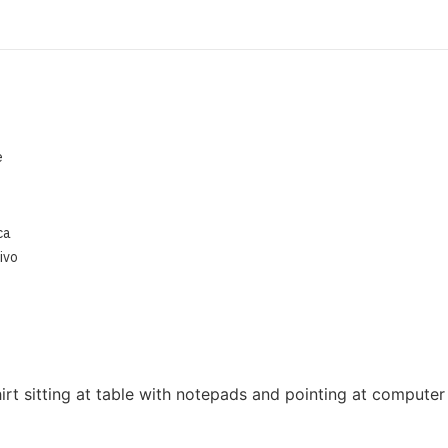
e
ca
ivo
rt sitting at table with notepads and pointing at computer