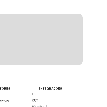
TORES
INTEGRAÇÕES
ERP
erviços
CRM
BD e Excel