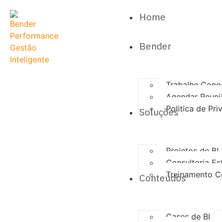
Home
Bender
Trabalhe Cono
Agendar Reuni
Politica de Pr
Soluções
Projetos de BI
Consultoria Es
Treinamento C
Conteúdos
Cases de BI