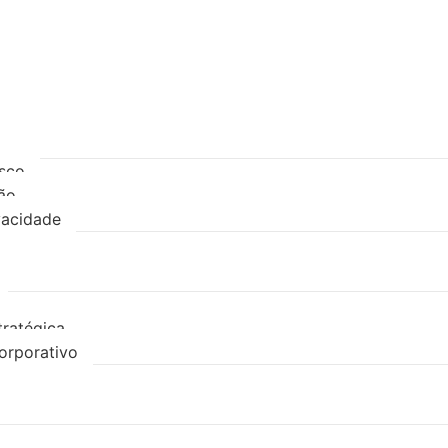
sco
ão
ivacidade
tratégica
orporativo