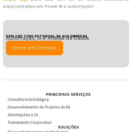
especializados em Power BI e automação!
EXPLORE TODO POTENCIAL DA SUA EMPRESA
Automação, IA e Análise de Dados
Entre em Contato
PRINCIPAIS SERVIÇOS
Consultoria Estratégica
Desenvolvimento de Projetos de BI
Automações e IA
Treinamento Corporativo
SOLUÇÕES